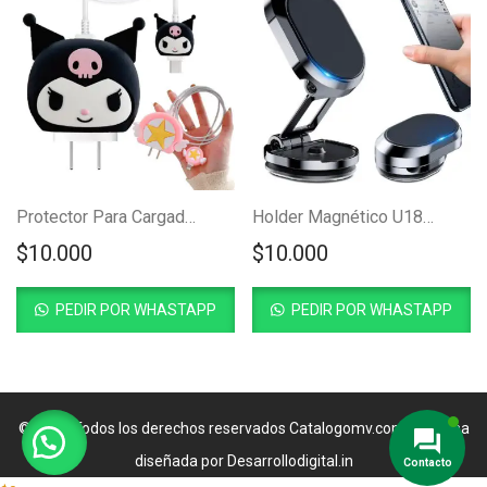
Protector Para Cargador de Celular
Holder Magnético U18 para Carro
$
10.000
$
10.000
PEDIR POR WHASTAPP
PEDIR POR WHASTAPP
© 2024 Todos los derechos reservados
Catalogomv.com
| Página
diseñada por
Desarrollodigital.in
Contacto