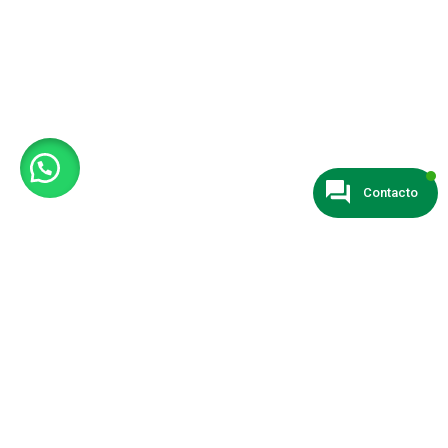
Contacto
© 2024 Todos los derechos reservados
Catalogomv.com
| Página
diseñada por
Desarrollodigital.in