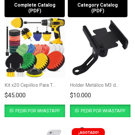
Complete Catalog
Category Catalog
(PDF)
(PDF)
Kit x20 Cepillos Para Taladro
Holder Metálico M3 de Espejo
$
45.000
$
10.000
PEDIR POR WHASTAPP
PEDIR POR WHASTAPP
¡AGOTADO!