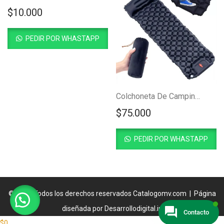
$
10.000
PEDIR POR WHASTAPP
Colchoneta De Camping Ultraligera Autoinflable
$
75.000
PEDIR POR WHASTAPP
© 2024 Todos los derechos reservados
Catalogomv.com
| Página
diseñada por
Desarrollodigital.in
Contacto
$
0