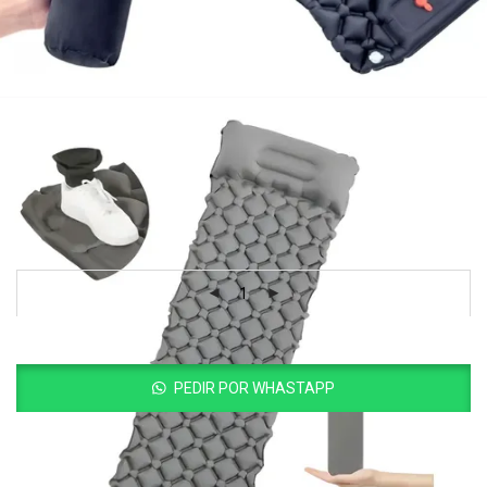
Colchoneta De Camping Ultraligera
Autoinflable
$
75.000
Añadir al carrito
PEDIR POR WHASTAPP
Product Catalog (PDF)